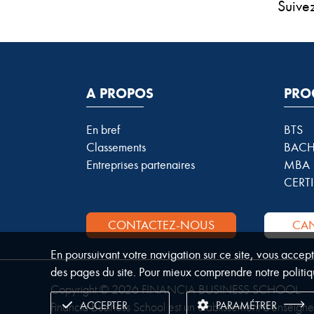
Suive
A PROPOS
PRO
En bref
BTS
Classements
BACH
Entreprises partenaires
MBA
CERTI
CONTACTEZ-NOUS
CAN
En poursuivant votre navigation sur ce site, vous accep
des pages du site. Pour mieux comprendre notre politiq
Copyright © 2026 FINANCIA BUSINESS SCHOOL.
ACCEPTER
PARAMÉTRER
Financia Business School est un établissement d’enseign