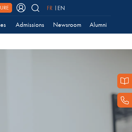
FR
EN
URE
ses
Admissions
Newsroom
Alumni