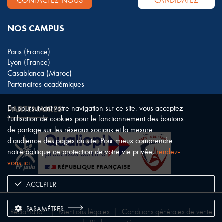
CONTACTEZ-NOUS
CANDIDATEZ
NOS CAMPUS
Paris (France)
Lyon (France)
Casablanca (Maroc)
Partenaires académiques
En poursuivant votre navigation sur ce site, vous acceptez
PARTENAIRES
l'utilisation de cookies pour le fonctionnement des boutons
de partage sur les réseaux sociaux et la mesure
d'audience des pages du site. Pour mieux comprendre
notre politique de protection de votre vie privée,
rendez-
vous ici
.
ACCEPTER
PARAMÉTRER
Réclamation
|
Mentions légales
|
Conditions générales de vente