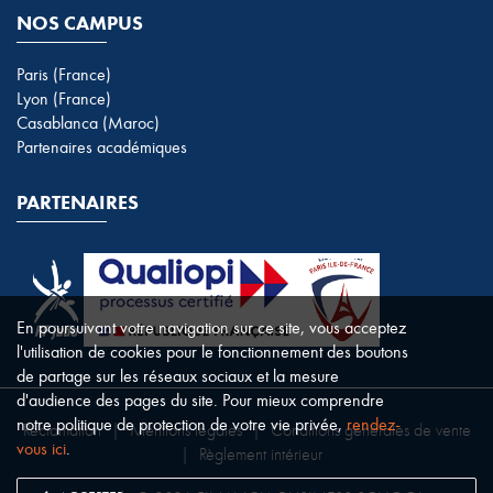
NOS CAMPUS
Paris (France)
Lyon (France)
Casablanca (Maroc)
Partenaires académiques
PARTENAIRES
En poursuivant votre navigation sur ce site, vous acceptez
l'utilisation de cookies pour le fonctionnement des boutons
de partage sur les réseaux sociaux et la mesure
d'audience des pages du site. Pour mieux comprendre
notre politique de protection de votre vie privée,
rendez-
Réclamation
|
Mentions légales
|
Conditions générales de vente
vous ici
.
|
Règlement intérieur