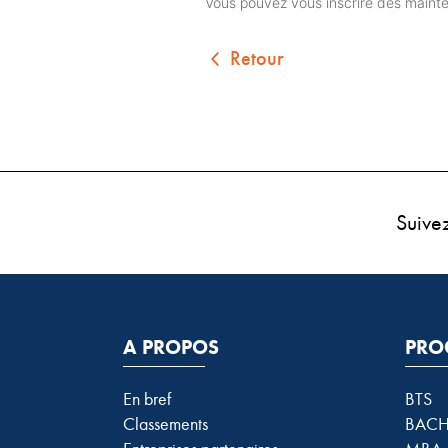
Vous pouvez vous inscrire dès mainten
Retour
Suive
A PROPOS
PRO
En bref
BTS
Classements
BACH