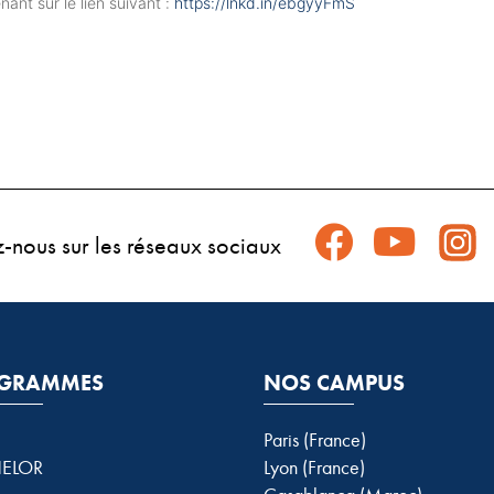
ant sur le lien suivant :
https://lnkd.in/ebgyyFmS
z-nous sur les réseaux sociaux
GRAMMES
NOS CAMPUS
Paris (France)
ELOR
Lyon (France)