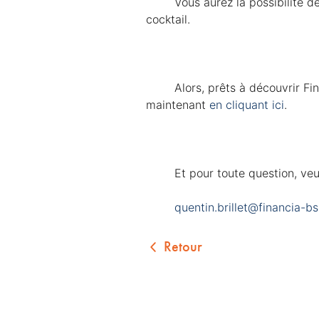
	Vous aurez la possibilité de découvrir l’école mais aussi d'échanger avec notre équipe pédagogique autour d'un 
cocktail.
	Alors, prêts à découvrir Financia Business School, l'école de la finance en alternance ? Vous pouvez vous inscrire dès 
maintenant 
en cliquant ici
.
	Et pour toute question, veu
quentin.brillet@financia-b
Retour