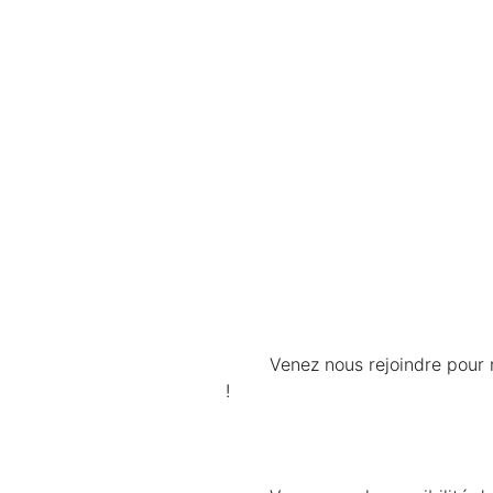
	Venez nous rejoindre pour notre prochaine soirée portes ouvertes mardi 28 juin à 19 heures à Financia Business School 
!