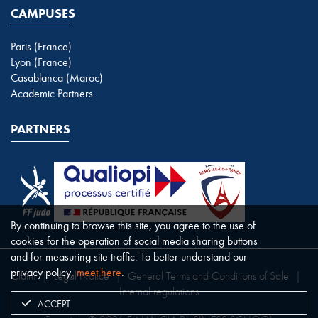
CAMPUSES
Paris (France)
Lyon (France)
Casablanca (Maroc)
Academic Partners
PARTNERS
By continuing to browse this site, you agree to the use of
cookies for the operation of social media sharing buttons
and for measuring site traffic. To better understand our
privacy policy,
meet here
.
Claim
|
Legal Notice
|
General Terms and Conditions of Sale
|
Internal regulations
ACCEPT