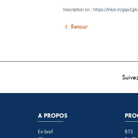
Inscription ici :
https://lnkd.in/gqxZgX
Retour
Suive
A PROPOS
PRO
En bref
BTS