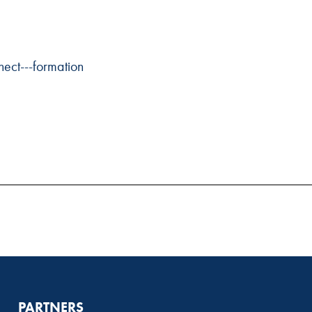
ect---formation
PARTNERS