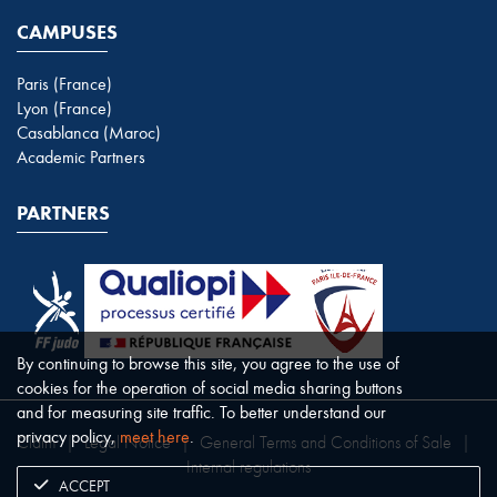
CAMPUSES
Paris (France)
Lyon (France)
Casablanca (Maroc)
Academic Partners
PARTNERS
By continuing to browse this site, you agree to the use of
cookies for the operation of social media sharing buttons
and for measuring site traffic. To better understand our
privacy policy,
meet here
.
Claim
|
Legal Notice
|
General Terms and Conditions of Sale
|
Internal regulations
ACCEPT