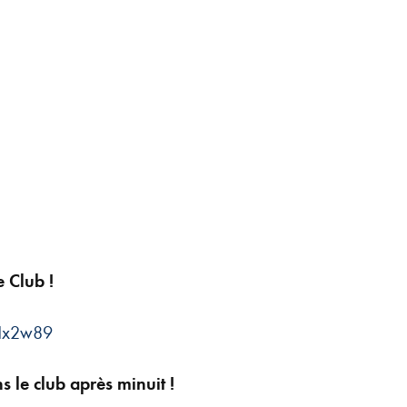
 Club !
NHx2w89
 le club après minuit !