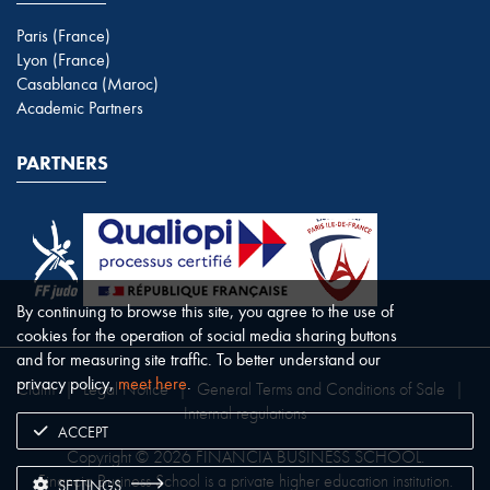
Paris (France)
Lyon (France)
Casablanca (Maroc)
Academic Partners
PARTNERS
By continuing to browse this site, you agree to the use of
cookies for the operation of social media sharing buttons
and for measuring site traffic. To better understand our
privacy policy,
meet here
.
Claim
|
Legal Notice
|
General Terms and Conditions of Sale
|
Internal regulations
ACCEPT
Copyright © 2026 FINANCIA BUSINESS SCHOOL.
Financia Business School is a private higher education institution.
SETTINGS