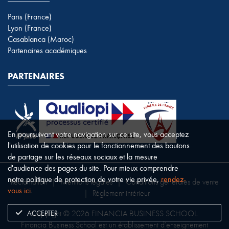
Paris (France)
Lyon (France)
Casablanca (Maroc)
Partenaires académiques
PARTENAIRES
En poursuivant votre navigation sur ce site, vous acceptez
l'utilisation de cookies pour le fonctionnement des boutons
de partage sur les réseaux sociaux et la mesure
d'audience des pages du site. Pour mieux comprendre
notre politique de protection de votre vie privée,
rendez-
Réclamation
|
Mentions légales
|
Conditions générales de vente
vous ici
.
|
Règlement intérieur
ACCEPTER
Copyright © 2026 FINANCIA BUSINESS SCHOOL.
Financia Business School est un établissement d’enseignement