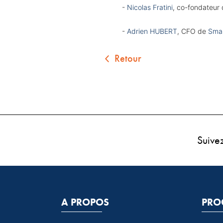
- 
Nicolas Fratini
, co-fondateur 
- 
Adrien HUBERT
, CFO de 
Smar
Retour
Suive
A PROPOS
PRO