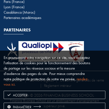
Paris (France)
Lyon (France)
Casablanca (Maroc)
Partenaires académiques
PARTENAIRES
En poursuivant votre navigation sur ce site, vous acceptez
l'utilisation de cookies pour le fonctionnement des boutons
de partage sur les réseaux sociaux et la mesure
d'audience des pages du site. Pour mieux comprendre
notre politique de protection de votre vie privée,
rendez-
Réclamation
|
Mentions légales
|
Conditions générales de vente
vous ici
.
|
Règlement intérieur
ACCEPTER
Copyright © 2026 FINANCIA BUSINESS SCHOOL.
Financia Business School est un établissement d’enseignement
supérieur privé.
PARAMÉTRER