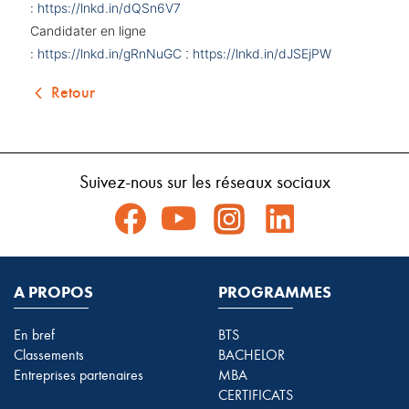
:
https://lnkd.in/dQSn6V7
Candidater en ligne
:
:
https://lnkd.in/gRnNuGC
https://lnkd.in/dJSEjPW
Retour
Suivez-nous sur les réseaux sociaux
A PROPOS
PROGRAMMES
En bref
BTS
Classements
BACHELOR
Entreprises partenaires
MBA
CERTIFICATS