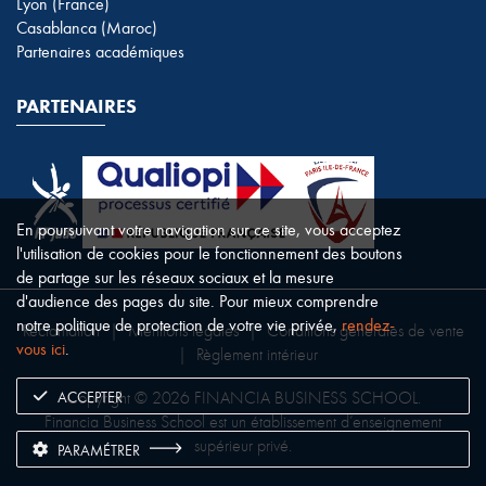
Lyon (France)
Casablanca (Maroc)
Partenaires académiques
PARTENAIRES
En poursuivant votre navigation sur ce site, vous acceptez
l'utilisation de cookies pour le fonctionnement des boutons
de partage sur les réseaux sociaux et la mesure
d'audience des pages du site. Pour mieux comprendre
notre politique de protection de votre vie privée,
rendez-
Réclamation
|
Mentions légales
|
Conditions générales de vente
vous ici
.
|
Règlement intérieur
ACCEPTER
Copyright © 2026 FINANCIA BUSINESS SCHOOL.
Financia Business School est un établissement d’enseignement
supérieur privé.
PARAMÉTRER