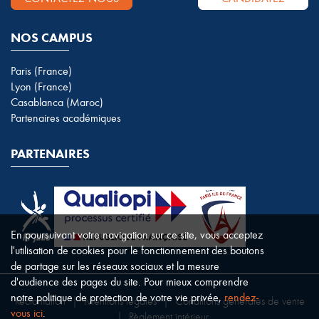
NOS CAMPUS
Paris (France)
Lyon (France)
Casablanca (Maroc)
Partenaires académiques
PARTENAIRES
En poursuivant votre navigation sur ce site, vous acceptez
l'utilisation de cookies pour le fonctionnement des boutons
de partage sur les réseaux sociaux et la mesure
d'audience des pages du site. Pour mieux comprendre
notre politique de protection de votre vie privée,
rendez-
Réclamation
|
Mentions légales
|
Conditions générales de vente
vous ici
.
|
Règlement intérieur