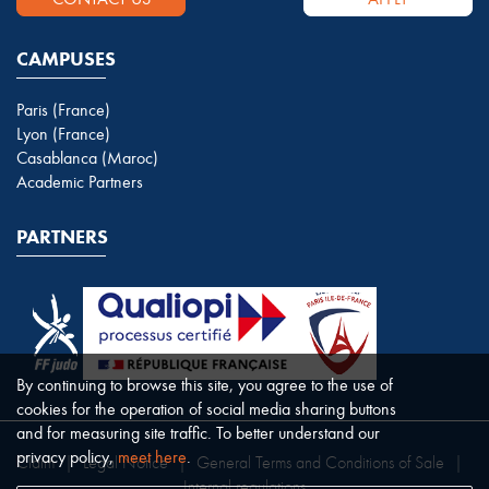
CAMPUSES
Paris (France)
Lyon (France)
Casablanca (Maroc)
Academic Partners
PARTNERS
By continuing to browse this site, you agree to the use of
cookies for the operation of social media sharing buttons
and for measuring site traffic. To better understand our
privacy policy,
meet here
.
Claim
|
Legal Notice
|
General Terms and Conditions of Sale
|
Internal regulations