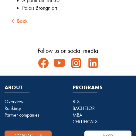
À partir de 18h30
Palais Brongniart
Back
Follow us on social media
ABOUT
PROGRAMS
Overview
BTS
Rankings
BACHELOR
Partner companies
MBA
CERTIFICATS
CONTACT US
APPLY