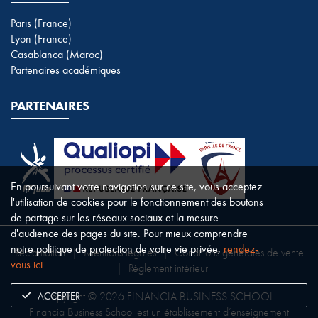
Paris (France)
Lyon (France)
Casablanca (Maroc)
Partenaires académiques
PARTENAIRES
En poursuivant votre navigation sur ce site, vous acceptez
l'utilisation de cookies pour le fonctionnement des boutons
de partage sur les réseaux sociaux et la mesure
d'audience des pages du site. Pour mieux comprendre
notre politique de protection de votre vie privée,
rendez-
Réclamation
|
Mentions légales
|
Conditions générales de vente
vous ici
.
|
Règlement intérieur
ACCEPTER
Copyright © 2026 FINANCIA BUSINESS SCHOOL.
Financia Business School est un établissement d’enseignement