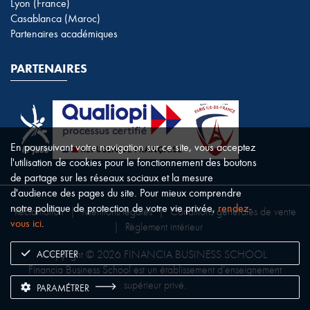
Lyon (France)
Casablanca (Maroc)
Partenaires académiques
PARTENAIRES
En poursuivant votre navigation sur ce site, vous acceptez
l'utilisation de cookies pour le fonctionnement des boutons
de partage sur les réseaux sociaux et la mesure
d'audience des pages du site. Pour mieux comprendre
notre politique de protection de votre vie privée,
rendez-
Réclamation
|
Mentions légales
|
Conditions générales de vente
vous ici
.
|
Règlement intérieur
ACCEPTER
Copyright © 2026 FINANCIA BUSINESS SCHOOL.
Financia Business School est un établissement d’enseignement
supérieur privé.
PARAMÉTRER