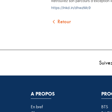
Retrouvez son parcours d'exception ic
https://lnkd.in/dhwzMc9
Retour
Suive
A PROPOS
PRO
En bref
BTS