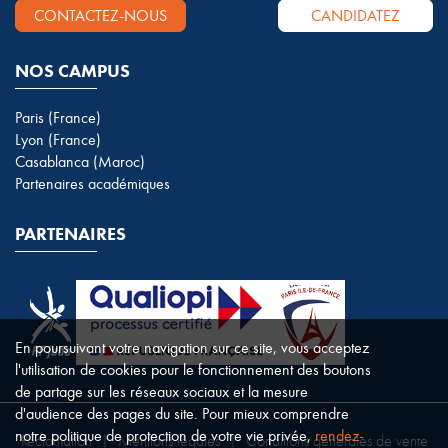
CONTACTEZ-NOUS
CANDIDATEZ
NOS CAMPUS
Paris (France)
Lyon (France)
Casablanca (Maroc)
Partenaires académiques
PARTENAIRES
En poursuivant votre navigation sur ce site, vous acceptez
l'utilisation de cookies pour le fonctionnement des boutons
de partage sur les réseaux sociaux et la mesure
d'audience des pages du site. Pour mieux comprendre
notre politique de protection de votre vie privée,
rendez-
Réclamation
|
Mentions légales
|
Conditions générales de vente