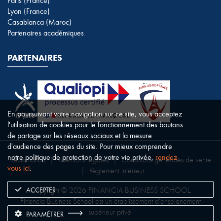
Paris (France)
Lyon (France)
Casablanca (Maroc)
Partenaires académiques
PARTENAIRES
En poursuivant votre navigation sur ce site, vous acceptez
l'utilisation de cookies pour le fonctionnement des boutons
de partage sur les réseaux sociaux et la mesure
d'audience des pages du site. Pour mieux comprendre
notre politique de protection de votre vie privée,
rendez-
Réclamation
|
Mentions légales
|
Conditions générales de vente
vous ici
.
|
Règlement intérieur
ACCEPTER
Copyright © 2026 FINANCIA BUSINESS SCHOOL.
Financia Business School est un établissement d’enseignement
supérieur privé.
PARAMÉTRER