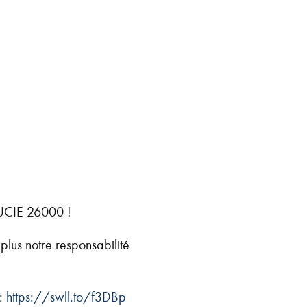
 LUCIE 26000 !
lus notre responsabilité
 :
https://swll.to/f3DBp