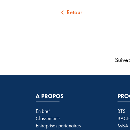
Retour
Suive
A PROPOS
PRO
En bref
BTS
Classements
BACH
Entreprises partenaires
MBA