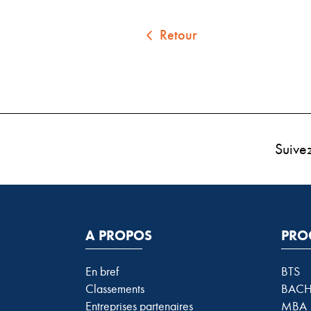
Retour
Suive
A PROPOS
PRO
En bref
BTS
Classements
BACH
Entreprises partenaires
MBA