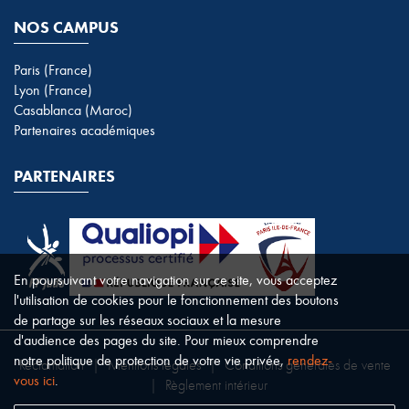
NOS CAMPUS
Paris (France)
Lyon (France)
Casablanca (Maroc)
Partenaires académiques
PARTENAIRES
En poursuivant votre navigation sur ce site, vous acceptez
l'utilisation de cookies pour le fonctionnement des boutons
de partage sur les réseaux sociaux et la mesure
d'audience des pages du site. Pour mieux comprendre
notre politique de protection de votre vie privée,
rendez-
Réclamation
|
Mentions légales
|
Conditions générales de vente
vous ici
.
|
Règlement intérieur