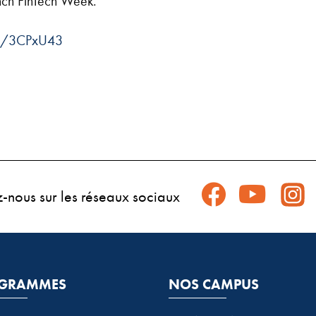
nch FinTech Week.
.ly/3CPxU43
z-nous sur les réseaux sociaux
GRAMMES
NOS CAMPUS