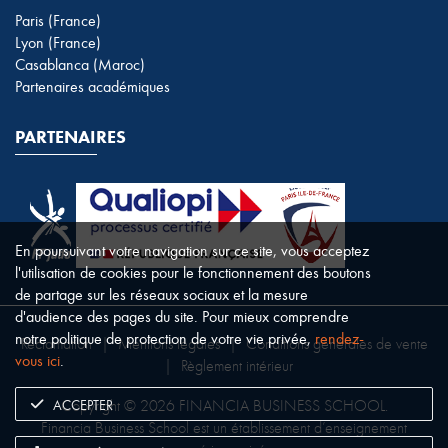
Paris (France)
Lyon (France)
Casablanca (Maroc)
Partenaires académiques
PARTENAIRES
En poursuivant votre navigation sur ce site, vous acceptez
l'utilisation de cookies pour le fonctionnement des boutons
de partage sur les réseaux sociaux et la mesure
d'audience des pages du site. Pour mieux comprendre
notre politique de protection de votre vie privée,
rendez-
Réclamation
|
Mentions légales
|
Conditions générales de vente
vous ici
.
|
Règlement intérieur
ACCEPTER
Copyright © 2026 FINANCIA BUSINESS SCHOOL.
Financia Business School est un établissement d’enseignement