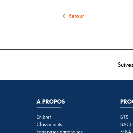
Retour
Suive
A PROPOS
PRO
En bref
BTS
Classements
BACH
Entreprises partenaires
MBA