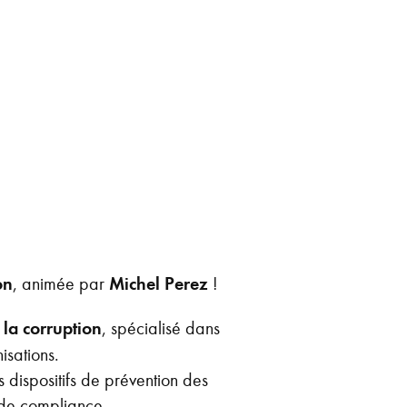
on
, animée par
Michel Perez
!
 la corruption
, spécialisé dans
isations.
es dispositifs de prévention des
x de compliance.