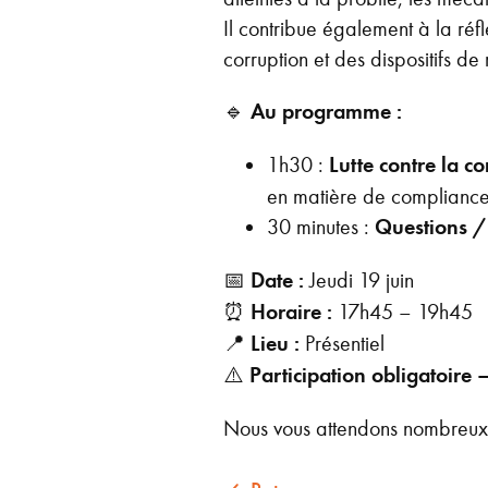
Il contribue également à la réfl
corruption et des dispositifs de
🔹
Au programme :
1h30 :
Lutte contre la co
en matière de complianc
30 minutes :
Questions /
📅
Date :
Jeudi 19 juin
⏰
Horaire :
17h45 – 19h45
📍
Lieu :
Présentiel
⚠️
Participation obligatoir
Nous vous attendons nombreux p