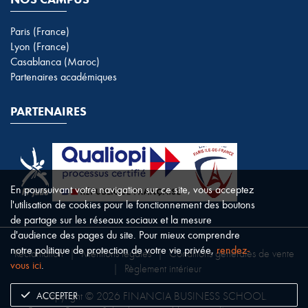
Paris (France)
Lyon (France)
Casablanca (Maroc)
Partenaires académiques
PARTENAIRES
En poursuivant votre navigation sur ce site, vous acceptez
l'utilisation de cookies pour le fonctionnement des boutons
de partage sur les réseaux sociaux et la mesure
d'audience des pages du site. Pour mieux comprendre
notre politique de protection de votre vie privée,
rendez-
Réclamation
|
Mentions légales
|
Conditions générales de vente
vous ici
.
|
Règlement intérieur
ACCEPTER
Copyright © 2026 FINANCIA BUSINESS SCHOOL.