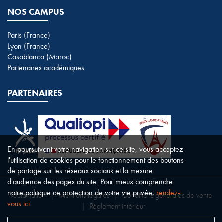
NOS CAMPUS
Paris (France)
Lyon (France)
Casablanca (Maroc)
Partenaires académiques
PARTENAIRES
En poursuivant votre navigation sur ce site, vous acceptez
l'utilisation de cookies pour le fonctionnement des boutons
de partage sur les réseaux sociaux et la mesure
d'audience des pages du site. Pour mieux comprendre
notre politique de protection de votre vie privée,
rendez-
Réclamation
|
Mentions légales
|
Conditions générales de vente
vous ici
.
|
Règlement intérieur