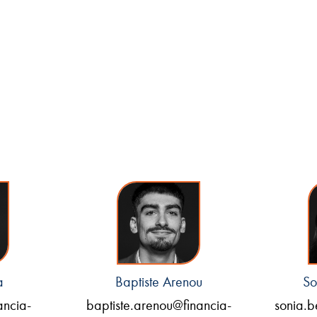
a
Baptiste Arenou
So
ancia-
baptiste.arenou@financia-
sonia.