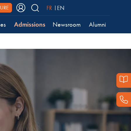
FR
EN
URE
Admissions
ses
Newsroom
Alumni