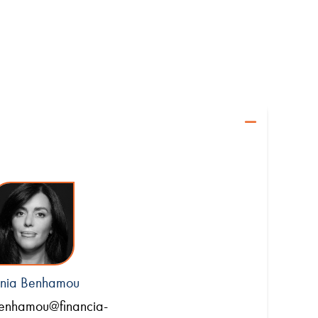
nia Benhamou
benhamou@financia-