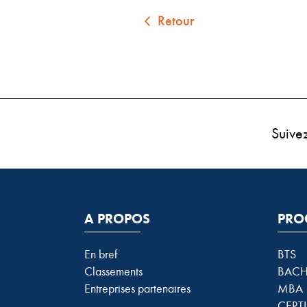
Retour
Suive
A PROPOS
PRO
En bref
BTS
Classements
BACH
Entreprises partenaires
MBA
CERTI