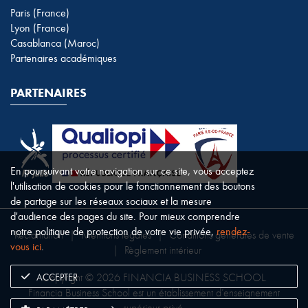
Paris (France)
Lyon (France)
Casablanca (Maroc)
Partenaires académiques
PARTENAIRES
En poursuivant votre navigation sur ce site, vous acceptez
l'utilisation de cookies pour le fonctionnement des boutons
de partage sur les réseaux sociaux et la mesure
d'audience des pages du site. Pour mieux comprendre
notre politique de protection de votre vie privée,
rendez-
Réclamation
|
Mentions légales
|
Conditions générales de vente
vous ici
.
|
Règlement intérieur
ACCEPTER
Copyright © 2026 FINANCIA BUSINESS SCHOOL.
Financia Business School est un établissement d’enseignement