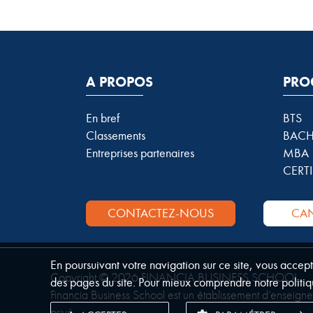
A PROPOS
PRO
En bref
BTS
Classements
BACH
Entreprises partenaires
MBA
CERTI
CONTACTEZ-NOUS
CAN
En poursuivant votre navigation sur ce site, vous accep
Copyright © 2026 FINANCIA BUSINESS SCHOOL.
des pages du site. Pour mieux comprendre notre politiq
Financia Business School est un établissement d’enseign
privé.