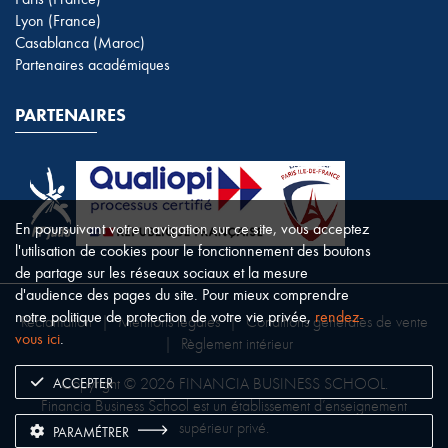
Lyon (France)
Casablanca (Maroc)
Partenaires académiques
PARTENAIRES
En poursuivant votre navigation sur ce site, vous acceptez
l'utilisation de cookies pour le fonctionnement des boutons
de partage sur les réseaux sociaux et la mesure
d'audience des pages du site. Pour mieux comprendre
notre politique de protection de votre vie privée,
rendez-
Réclamation
|
Mentions légales
|
Conditions générales de vente
vous ici
.
|
Règlement intérieur
ACCEPTER
Copyright © 2026 FINANCIA BUSINESS SCHOOL.
Financia Business School est un établissement d’enseignement
supérieur privé.
PARAMÉTRER