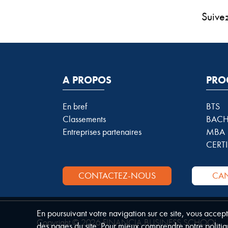
Suive
A PROPOS
PRO
En bref
BTS
Classements
BACH
Entreprises partenaires
MBA
CERTI
CONTACTEZ-NOUS
CAN
En poursuivant votre navigation sur ce site, vous accep
Copyright © 2026 FINANCIA BUSINESS SCHOOL.
des pages du site. Pour mieux comprendre notre politiq