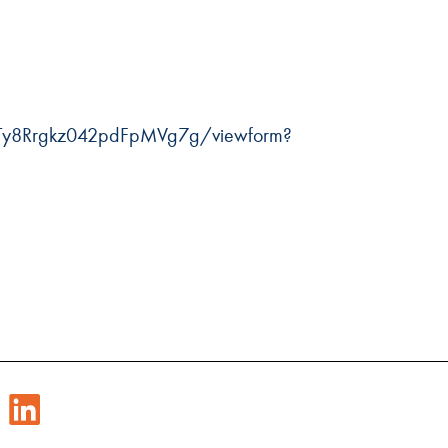
Ty8Rrgkz042pdFpMVg7g/viewform?