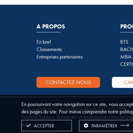
A PROPOS
PRO
En bref
BTS
Classements
BACH
Entreprises partenaires
MBA
CERTI
CONTACTEZ-NOUS
CAN
En poursuivant votre navigation sur ce site, vous accep
Copyright © 2026 FINANCIA BUSINESS SCHOOL.
des pages du site. Pour mieux comprendre notre politiq
Financia Business School est un établissement d’enseign
privé.
ACCEPTER
PARAMÉTRER