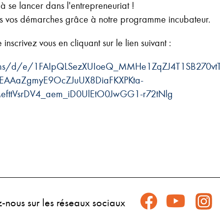
à se lancer dans l'entrepreneuriat !
 vos démarches grâce à notre programme incubateur.
nscrivez vous en cliquant sur le lien suivant :
forms/d/e/1FAIpQLSezXUIoeQ_MMHe1ZqZJ4T1SB270vt
EAAaZgmyE9OcZJuUX8DiaFKXPKta-
ttVsrDV4_aem_iD0UlEtO0JwGG1-r72tNlg
z-nous sur les réseaux sociaux