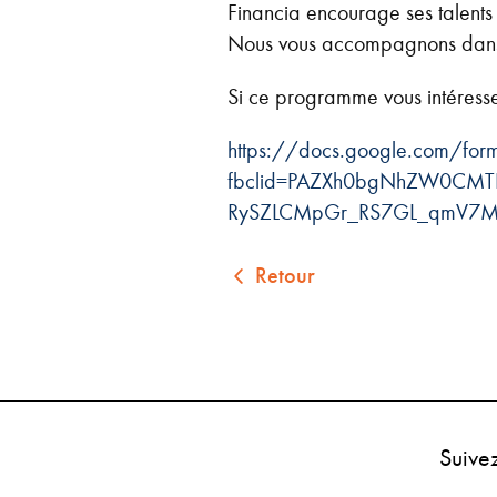
Financia encourage ses talents 
Nous vous accompagnons dans
Si ce programme vous intéresse i
https://docs.google.com/
fbclid=PAZXh0bgNhZW0CMT
RySZLCMpGr_RS7GL_qmV7Mef
Retour
Suive