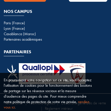
NOS CAMPUS
Paris (France)
Lyon (France)
Casablanca (Maroc)
Partenaires académiques
PARTENAIRES
En poursuivant votre navigation sur ce site, vous acceptez
l'utilisation de cookies pour le fonctionnement des boutons
de partage sur les réseaux sociaux et la mesure
d'audience des pages du site. Pour mieux comprendre
notre politique de protection de votre vie privée,
rendez-
Réclamation
|
Mentions légales
|
Conditions générales de vente
vous ici
.
|
Règlement intérieur