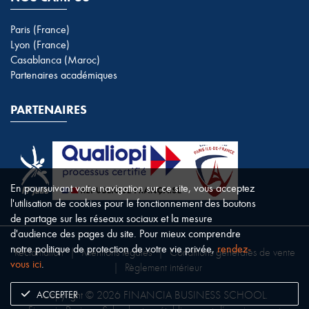
Paris (France)
Lyon (France)
Casablanca (Maroc)
Partenaires académiques
PARTENAIRES
En poursuivant votre navigation sur ce site, vous acceptez
l'utilisation de cookies pour le fonctionnement des boutons
de partage sur les réseaux sociaux et la mesure
d'audience des pages du site. Pour mieux comprendre
notre politique de protection de votre vie privée,
rendez-
Réclamation
|
Mentions légales
|
Conditions générales de vente
vous ici
.
|
Règlement intérieur
ACCEPTER
Copyright © 2026 FINANCIA BUSINESS SCHOOL.