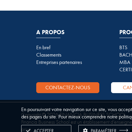
A PROPOS
PRO
En bref
BTS
Classements
BACH
Entreprises partenaires
MBA
CERTI
CONTACTEZ-NOUS
CAN
En poursuivant votre navigation sur ce site, vous accep
Copyright © 2026 FINANCIA BUSINESS SCHOOL.
des pages du site. Pour mieux comprendre notre politiq
Financia Business School est un établissement d’enseign
privé.
ACCEPTER
PARAMÉTRER