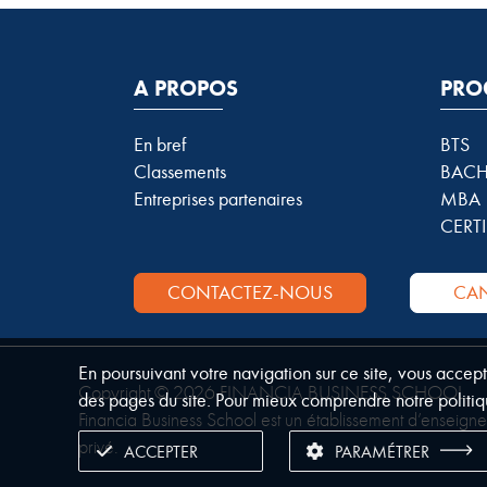
A PROPOS
PRO
En bref
BTS
Classements
BACH
Entreprises partenaires
MBA
CERTI
CONTACTEZ-NOUS
CAN
En poursuivant votre navigation sur ce site, vous accep
Copyright © 2026 FINANCIA BUSINESS SCHOOL.
des pages du site. Pour mieux comprendre notre politiq
Financia Business School est un établissement d’enseign
privé.
ACCEPTER
PARAMÉTRER