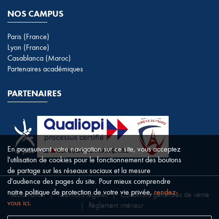
NOS CAMPUS
Paris (France)
Lyon (France)
Casablanca (Maroc)
Partenaires académiques
PARTENAIRES
En poursuivant votre navigation sur ce site, vous acceptez
l'utilisation de cookies pour le fonctionnement des boutons
de partage sur les réseaux sociaux et la mesure
d'audience des pages du site. Pour mieux comprendre
notre politique de protection de votre vie privée,
rendez-
Réclamation
|
Mentions légales
|
Conditions générales de vente
vous ici
.
|
Règlement intérieur