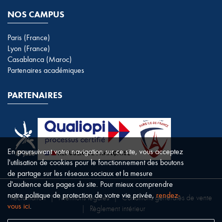
NOS CAMPUS
Paris (France)
Lyon (France)
Casablanca (Maroc)
Partenaires académiques
PARTENAIRES
En poursuivant votre navigation sur ce site, vous acceptez
l'utilisation de cookies pour le fonctionnement des boutons
de partage sur les réseaux sociaux et la mesure
d'audience des pages du site. Pour mieux comprendre
notre politique de protection de votre vie privée,
rendez-
Réclamation
|
Mentions légales
|
Conditions générales de vente
vous ici
.
|
Règlement intérieur