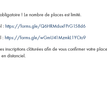
t obligatoire ! Le nombre de places est limité.
l :
https://forms.gle/Q6HRMduxFPrG158d6
l :
https://forms.gle/wGmU41MzmkL1YCto9
es inscriptions clôturées afin de vous confirmer votre plac
 en distanciel.