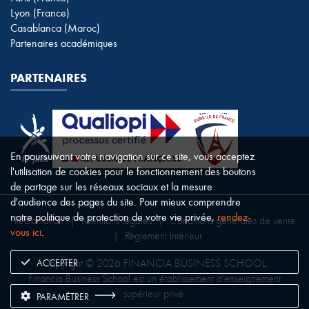
Lyon (France)
Casablanca (Maroc)
Partenaires académiques
PARTENAIRES
En poursuivant votre navigation sur ce site, vous acceptez
l'utilisation de cookies pour le fonctionnement des boutons
de partage sur les réseaux sociaux et la mesure
d'audience des pages du site. Pour mieux comprendre
notre politique de protection de votre vie privée,
rendez-
Réclamation
|
Mentions légales
|
Conditions générales de vente
vous ici
.
|
Règlement intérieur
ACCEPTER
Copyright © 2026 FINANCIA BUSINESS SCHOOL.
Financia Business School est un établissement d’enseignement
supérieur privé.
PARAMÉTRER