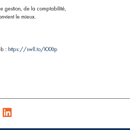
e gestion, de la comptabilité,
onvient le mieux.
eb :
https://swll.to/KXXtp