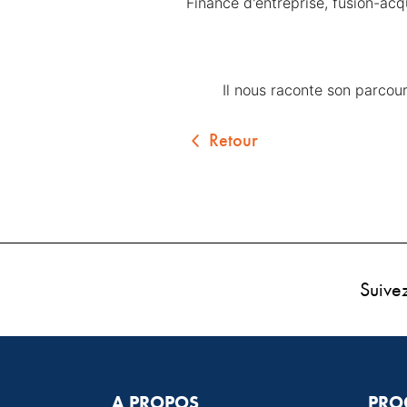
Finance d'entreprise, fusion-acqu
	Il nous raconte son parcours
Retour
Suive
A PROPOS
PRO