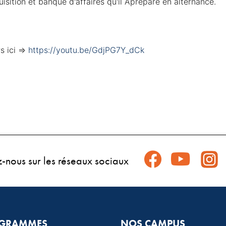
isition et banque d'affaires qu'il Apréparé en alternance.
 ici => 
https://youtu.be/GdjPG7Y_dCk
z-nous sur les réseaux sociaux
GRAMMES
NOS CAMPUS