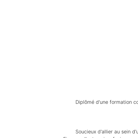
	Diplômé d'une formation c
	Soucieux d'allier au sein d'un seul programme ses compétences de gestion et comptables, il s'est tourné vers le MBA 