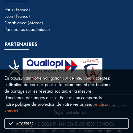
Paris (France)
Lyon (France)
Casablanca (Maroc)
Partenaires académiques
PARTENAIRES
En poursuivant votre navigation sur ce site, vous acceptez
l'utilisation de cookies pour le fonctionnement des boutons
de partage sur les réseaux sociaux et la mesure
d'audience des pages du site. Pour mieux comprendre
notre politique de protection de votre vie privée,
rendez-
Réclamation
|
Mentions légales
|
Conditions générales de vente
vous ici
.
|
Règlement intérieur
ACCEPTER
Copyright © 2026 FINANCIA BUSINESS SCHOOL.
Financia Business School est un établissement d’enseignement